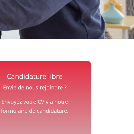
Candidature libre
Envie de nous rejoindre ?
Envoyez votre CV via notre
formulaire de candidature.